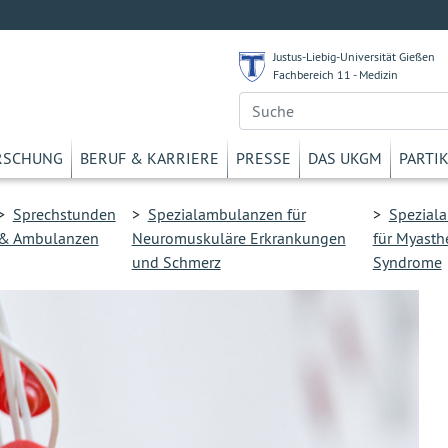
Justus-Liebig-Universität Gießen
Fachbereich 11 - Medizin
RSCHUNG
BERUF & KARRIERE
PRESSE
DAS UKGM
PARTI
>
Sprechstunden
>
Spezialambulanzen für
>
Spezial
& Ambulanzen
Neuromuskuläre Erkrankungen
für Myasth
und Schmerz
Syndrome