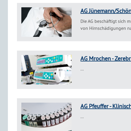
AG Jünemann/Schön
Die AG beschäftigt sich m
von Hirnschädigungen nac
AG Mrochen - Zereb
...
AG Pfeuffer - Klini
...