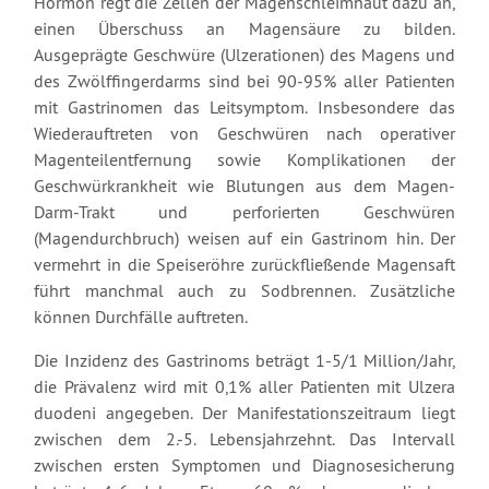
Hormon regt die Zellen der Magenschleimhaut dazu an,
einen Überschuss an Magensäure zu bilden.
Ausgeprägte Geschwüre (Ulzerationen) des Magens und
des Zwölffingerdarms sind bei 90-95% aller Patienten
mit Gastrinomen das Leitsymptom. Insbesondere das
Wiederauftreten von Geschwüren nach operativer
Magenteilentfernung sowie Komplikationen der
Geschwürkrankheit wie Blutungen aus dem Magen-
Darm-Trakt und perforierten Geschwüren
(Magendurchbruch) weisen auf ein Gastrinom hin. Der
vermehrt in die Speiseröhre zurückfließende Magensaft
führt manchmal auch zu Sodbrennen. Zusätzliche
können Durchfälle auftreten.
Die Inzidenz des Gastrinoms beträgt 1-5/1 Million/Jahr,
die Prävalenz wird mit 0,1% aller Patienten mit Ulzera
duodeni angegeben. Der Manifestationszeitraum liegt
zwischen dem 2.-5. Lebensjahrzehnt. Das Intervall
zwischen ersten Symptomen und Diagnosesicherung