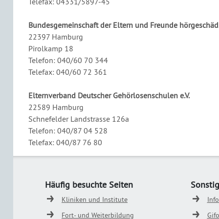
Telefax: 04331/5897-45
Bundesgemeinschaft der Eltern und Freunde hörgeschädig
22397 Hamburg
Pirolkamp 18
Telefon: 040/60 70 344
Telefax: 040/60 72 361
Elternverband Deutscher Gehörlosenschulen e.V.
22589 Hamburg
Schnefelder Landstrasse 126a
Telefon: 040/87 04 528
Telefax: 040/87 76 80
Häufig besuchte Seiten
Sonsti
Kliniken und Institute
Inf
Fort- und Weiterbildung
Gif