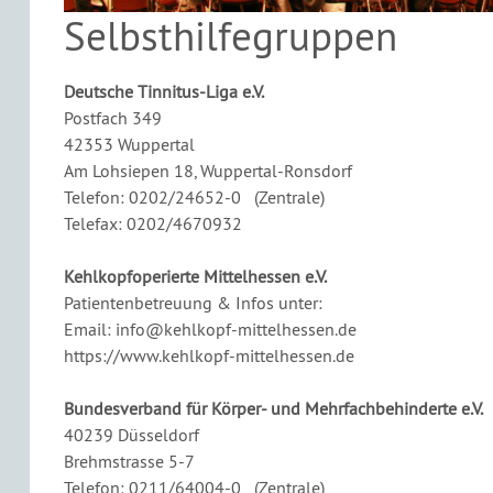
Selbsthilfegruppen
Deutsche Tinnitus-Liga e.V.
Postfach 349
42353 Wuppertal
Am Lohsiepen 18, Wuppertal-Ronsdorf
Telefon: 0202/24652-0 (Zentrale)
Telefax: 0202/4670932
Kehlkopfoperierte Mittelhessen e.V.
Patientenbetreuung & Infos unter:
Email: info@kehlkopf-mittelhessen.de
https://www.kehlkopf-mittelhessen.de
Bundesverband für Körper- und Mehrfachbehinderte e.V.
40239 Düsseldorf
Brehmstrasse 5-7
Telefon: 0211/64004-0 (Zentrale)