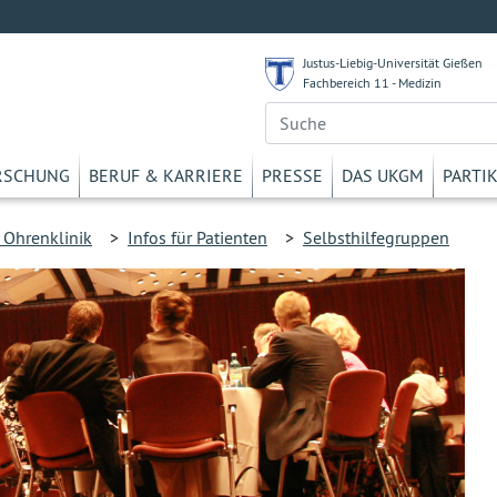
Justus-Liebig-Universität Gießen
Fachbereich 11 - Medizin
RSCHUNG
BERUF & KARRIERE
PRESSE
DAS UKGM
PARTI
 Ohrenklinik
>
Infos für Patienten
>
Selbsthilfegruppen