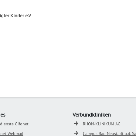
ter Kinder e.V.
ges
Verbundkliniken
odienste Gifonet
RHÖN-KLINIKUM AG
onet Webmail
Campus Bad Neustadt a.d. Sa