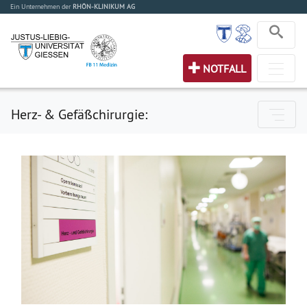
Ein Unternehmen der
RHÖN-KLINIKUM AG
NOTFALL
Herz- & Gefäßchirurgie: