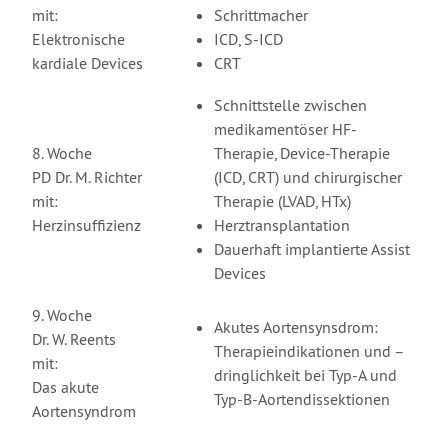
mit:
Schrittmacher
Elektronische
ICD, S-ICD
kardiale Devices
CRT
Schnittstelle zwischen
medikamentöser HF-
8. Woche
Therapie, Device-Therapie
PD Dr. M. Richter
(ICD, CRT) und chirurgischer
mit:
Therapie (LVAD, HTx)
Herzinsuffizienz
Herztransplantation
Dauerhaft implantierte Assist
Devices
9. Woche
Akutes Aortensynsdrom:
Dr. W. Reents
Therapieindikationen und –
mit:
dringlichkeit bei Typ-A und
Das akute
Typ-B-Aortendissektionen
Aortensyndrom