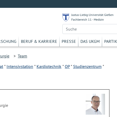
Justus-Liebig-Universität Gießen
Fachbereich 11 - Medizin
RSCHUNG
BERUF & KARRIERE
PRESSE
DAS UKGM
PARTI
rurgie
>
Team
at
*
Intensivstation
*
Kardiotechnik
*
OP
*
Studienzentrum
*
urgie