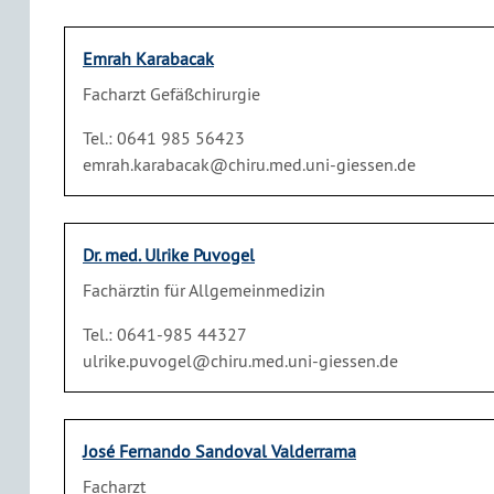
Emrah Karabacak
Facharzt Gefäßchirurgie
Tel.: 0641 985 56423
emrah.karabacak@chiru.med.uni-giessen.de
Dr. med. Ulrike Puvogel
Fachärztin für Allgemeinmedizin
Tel.: 0641-985 44327
ulrike.puvogel@chiru.med.uni-giessen.de
José Fernando Sandoval Valderrama
Facharzt