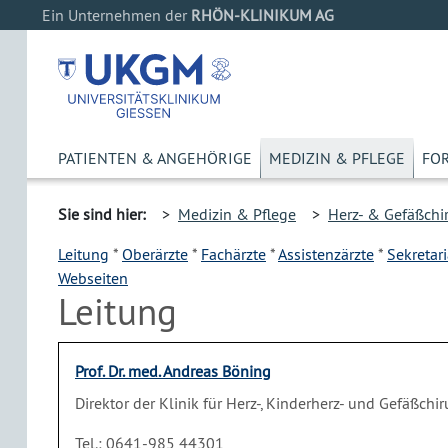
Ein Unternehmen der
RHÖN-KLINIKUM AG
PATIENTEN & ANGEHÖRIGE
MEDIZIN & PFLEGE
FO
Sie sind hier:
>
Medizin & Pflege
>
Herz- & Gefäßchi
Leitung
*
Oberärzte
*
Fachärzte
*
Assistenzärzte
*
Sekretari
Webseiten
Leitung
Prof. Dr. med. Andreas Böning
Direktor der Klinik für Herz-, Kinderherz- und Gefäßchir
Tel.: 0641-985 44301