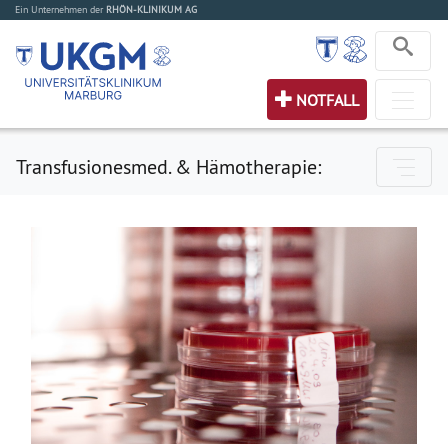
Ein Unternehmen der
RHÖN-KLINIKUM AG
NOTFALL
Transfusionesmed. & Hämotherapie: