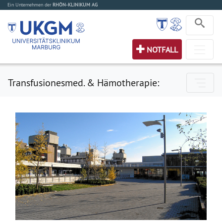
Ein Unternehmen der
RHÖN-KLINIKUM AG
NOTFALL
Transfusionesmed. & Hämotherapie: