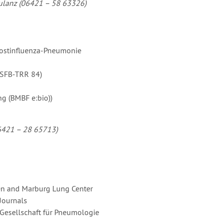
bulanz (06421 – 58 63326)
Postinfluenza-Pneumonie
(SFB-TRR 84)
g (BMBF e:bio))
06421 – 28 65713)
sen and Marburg Lung Center
 Journals
n Gesellschaft für Pneumologie