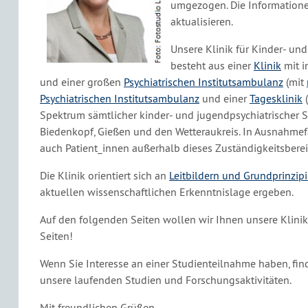
umgezogen. Die Information
aktualisieren.
Unsere Klinik für Kinder- un
besteht aus einer
Klinik
mit i
und einer großen
Psychiatrischen Institutsambulanz
(mit
Psychiatrischen Institutsambulanz
und einer
Tagesklinik
(
Spektrum sämtlicher kinder- und jugendpsychiatrischer 
Biedenkopf, Gießen und den Wetteraukreis. In Ausnahmef
auch Patient_innen außerhalb dieses Zuständigkeitsberei
Die Klinik orientiert sich an
Leitbildern und Grundprinzip
aktuellen wissenschaftlichen Erkenntnislage ergeben.
Auf den folgenden Seiten wollen wir Ihnen unsere Klinik
Seiten!
Wenn Sie Interesse an einer Studienteilnahme haben, fi
unsere laufenden Studien und Forschungsaktivitäten.
Mit freundlichen Grüßen