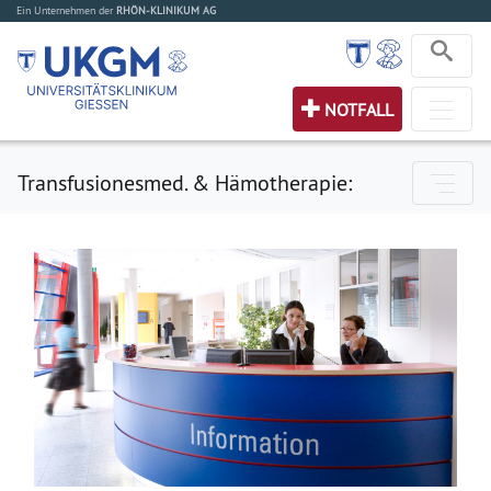
Ein Unternehmen der
RHÖN-KLINIKUM AG
NOTFALL
Transfusionesmed. & Hämotherapie: