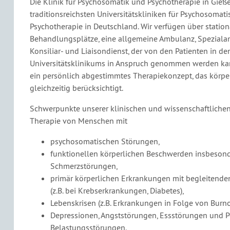
Die Klinik für Psychosomatik und Psychotherapie in Gieße
traditionsreichsten Universitätskliniken für Psychosomat
Psychotherapie in Deutschland. Wir verfügen über station
Behandlungsplätze, eine allgemeine Ambulanz, Spezial
Konsiliar- und Liaisondienst, der von den Patienten in d
Universitätsklinikums in Anspruch genommen werden kan
ein persönlich abgestimmtes Therapiekonzept, das körper
gleichzeitig berücksichtigt.
Schwerpunkte unserer klinischen und wissenschaftlichen 
Therapie von Menschen mit
psychosomatischen Störungen,
funktionellen körperlichen Beschwerden insbeso
Schmerzstörungen,
primär körperlichen Erkrankungen mit begleitend
(z.B. bei Krebserkrankungen, Diabetes),
Lebenskrisen (z.B. Erkrankungen in Folge von Burno
Depressionen, Angststörungen, Essstörungen und 
Belastungsstörungen.