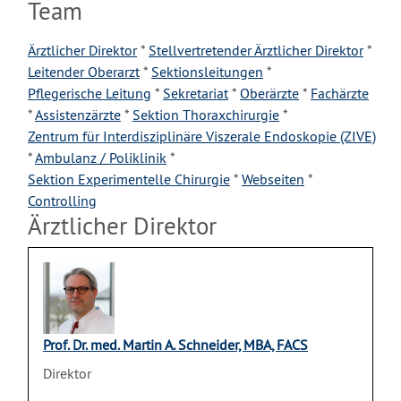
Team
Ärztlicher Direktor
*
Stellvertretender Ärztlicher Direktor
*
Leitender Oberarzt
*
Sektionsleitungen
*
Pflegerische Leitung
*
Sekretariat
*
Oberärzte
*
Fachärzte
*
Assistenzärzte
*
Sektion Thoraxchirurgie
*
Zentrum für Interdisziplinäre Viszerale Endoskopie (ZIVE)
*
Ambulanz / Poliklinik
*
Sektion Experimentelle Chirurgie
*
Webseiten
*
Controlling
Ärztlicher Direktor
Prof. Dr. med. Martin A. Schneider, MBA, FACS
Direktor