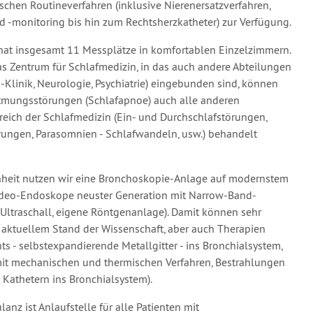
schen Routineverfahren (inklusive Nierenersatzverfahren,
d -monitoring bis hin zum Rechtsherzkatheter) zur Verfügung.
hat insgesamt 11 Messplätze in komfortablen Einzelzimmern.
das Zentrum für Schlafmedizin, in das auch andere Abteilungen
-Klinik, Neurologie, Psychiatrie) eingebunden sind, können
mungsstörungen (Schlafapnoe) auch alle anderen
ich der Schlafmedizin (Ein- und Durchschlafstörungen,
ungen, Parasomnien - Schlafwandeln, usw.) behandelt
nheit nutzen wir eine Bronchoskopie-Anlage auf modernstem
deo-Endoskope neuster Generation mit Narrow-Band-
Ultraschall, eigene Röntgenanlage). Damit können sehr
aktuellem Stand der Wissenschaft, aber auch Therapien
ts - selbstexpandierende Metallgitter - ins Bronchialsystem,
t mechanischen und thermischen Verfahren, Bestrahlungen
 Kathetern ins Bronchialsystem).
nz ist Anlaufstelle für alle Patienten mit