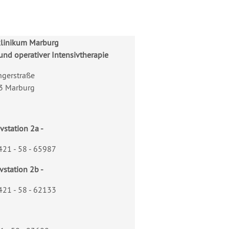
klinikum Marburg
 und operativer Intensivtherapie
ngerstraße
3 Marburg
ivstation 2a -
421 - 58 - 65987
ivstation 2b -
421 - 58 - 62133