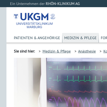
Ein Unternehmen der
RHÖN-KLINIKUM AG
PATIENTEN & ANGEHÖRIGE
MEDIZIN & PFLEGE
FO
Sie sind hier:
>
Medizin & Pflege
>
Anästhesie
>
K