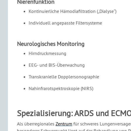
Nierenfunktion
Kontinuierliche Hämodiafiltration („Dialyse“)
Individuell angepasste Filtersysteme
Neurologisches Monitoring
Hirndruckmessung
EEG- und BIS-Überwachung
Transkranielle Dopplersonographie
Nahinfrarotspektroskopie (NIRS)
Spezialisierung: ARDS und ECM
Als überregionales
Zentrum
für schweres Lungenversagen
besonderer Schwerpunkt liegt auf der Behandlung von P