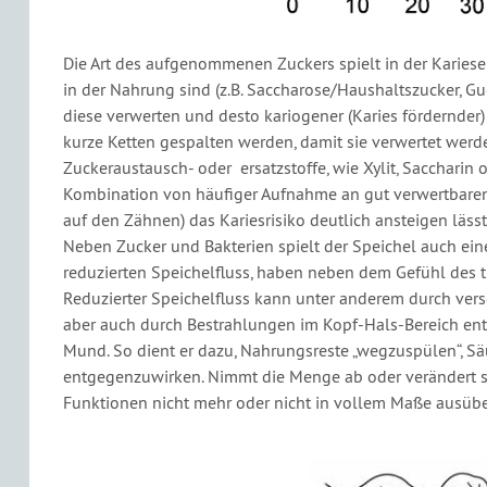
Die Art des aufgenommenen Zuckers spielt in der Kariese
in der Nahrung sind (z.B. Saccharose/Haushaltszucker, G
diese verwerten und desto kariogener (Karies fördernder) 
kurze Ketten gespalten werden, damit sie verwertet werd
Zuckeraustausch- oder ersatzstoffe, wie Xylit, Saccharin o
Kombination von häufiger Aufnahme an gut verwertbare
auf den Zähnen) das Kariesrisiko deutlich ansteigen lässt
Neben Zucker und Bakterien spielt der Speichel auch eine
reduzierten Speichelfluss, haben neben dem Gefühl des t
Reduzierter Speichelfluss kann unter anderem durch ver
aber auch durch Bestrahlungen im Kopf-Hals-Bereich en
Mund. So dient er dazu, Nahrungsreste „wegzuspülen“, Säu
entgegenzuwirken. Nimmt die Menge ab oder verändert s
Funktionen nicht mehr oder nicht in vollem Maße ausüb