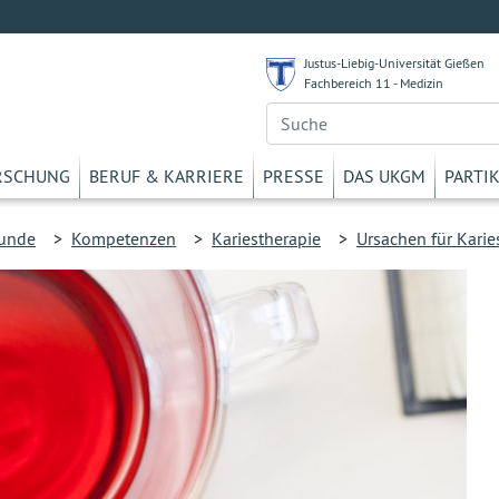
Justus-Liebig-Universität Gießen
Fachbereich 11 - Medizin
RSCHUNG
BERUF & KARRIERE
PRESSE
DAS UKGM
PARTI
unde
>
Kompetenzen
>
Kariestherapie
>
Ursachen für Karie