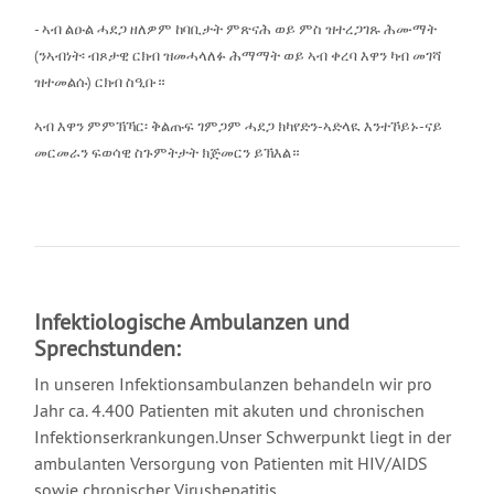
- ኣብ ልዑል ሓደጋ ዘለዎም ከባቢታት ምጽናሕ ወይ ምስ ዝተረጋገጹ ሕሙማት
(ንኣብነት፡ ብጾታዊ ርክብ ዝመሓላለፉ ሕማማት ወይ ኣብ ቀረባ እዋን ካብ መገሻ
ዝተመልሱ) ርክብ ስዒቡ።
ኣብ እዋን ምምኽኻር፡ ቅልጡፍ ገምጋም ሓደጋ ክካየድን-ኣድላዪ እንተኾይኑ-ናይ
መርመራን ፍወሳዊ ስጉምትታት ክጅመርን ይኽእል።
Infektiologische Ambulanzen und
Sprechstunden:
In unseren Infektionsambulanzen behandeln wir pro
Jahr ca. 4.400 Patienten mit akuten und chronischen
Infektionserkrankungen.Unser Schwerpunkt liegt in der
ambulanten Versorgung von Patienten mit HIV/AIDS
sowie chronischer Virushepatitis.