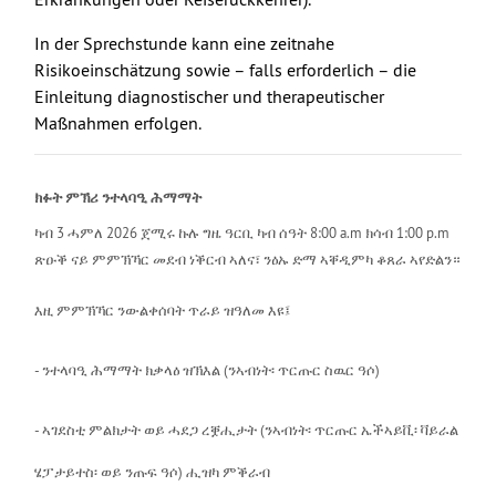
In der Sprechstunde kann eine zeitnahe
Risikoeinschätzung sowie – falls erforderlich – die
Einleitung diagnostischer und therapeutischer
Maßnahmen erfolgen.
ክፉት ምኽሪ ንተላባዒ ሕማማት
ካብ 3 ሓምለ 2026 ጀሚሩ ኩሉ ግዜ ዓርቢ ካብ ሰዓት 8:00 a.m ክሳብ 1:00 p.m
ጽዑቕ ናይ ምምኽኻር መደብ ነቕርብ ኣለና፣ ንዕኡ ድማ ኣቐዲምካ ቆጸራ ኣየድልን።
እዚ ምምኽኻር ንውልቀሰባት ጥራይ ዝዓለመ እዩ፤
- ንተላባዒ ሕማማት ክቃላዕ ዝኽእል (ንኣብነት፡ ጥርጡር ስዉር ዓሶ)
- ኣገደስቲ ምልክታት ወይ ሓደጋ ረቛሒታት (ንኣብነት፡ ጥርጡር ኤችኣይቪ፡ ቫይራል
ሄፓታይተስ፡ ወይ ንጡፍ ዓሶ) ሒዝካ ምቕራብ