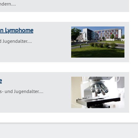
ern....
kin Lymphome
Jugendalter....
e
 und Jugendalter....