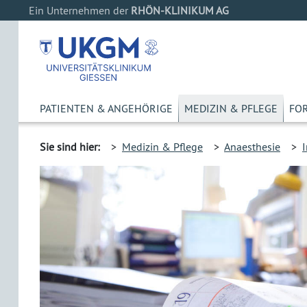
Ein Unternehmen der
RHÖN-KLINIKUM AG
PATIENTEN & ANGEHÖRIGE
MEDIZIN & PFLEGE
FO
Sie sind hier:
>
Medizin & Pflege
>
Anaesthesie
>
I