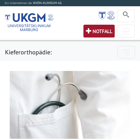
Ein Unternehmen der
RHÖN-KLINIKUM AG
NOTFALL
Kieferorthopädie: