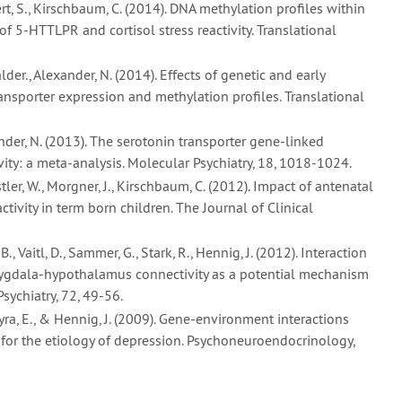
kert, S., Kirschbaum, C. (2014). DNA methylation profiles within
f 5-HTTLPR and cortisol stress reactivity. Translational
alder., Alexander, N. (2014). Effects of genetic and early
ansporter expression and methylation profiles. Translational
exander, N. (2013). The serotonin transporter gene-linked
ity: a meta-analysis. Molecular Psychiatry, 18, 1018-1024.
Distler, W., Morgner, J., Kirschbaum, C. (2012). Impact of antenatal
tivity in term born children. The Journal of Clinical
 B., Vaitl, D., Sammer, G., Stark, R., Hennig, J. (2012). Interaction
ygdala-hypothalamus connectivity as a potential mechanism
Psychiatry, 72, 49-56.
ozyra, E., & Hennig, J. (2009). Gene-environment interactions
s for the etiology of depression. Psychoneuroendocrinology,