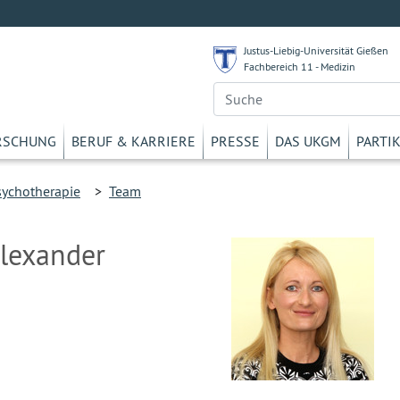
Justus-Liebig-Universität Gießen
Fachbereich 11 - Medizin
RSCHUNG
BERUF & KARRIERE
PRESSE
DAS UKGM
PARTI
sychotherapie
>
Team
 Alexander