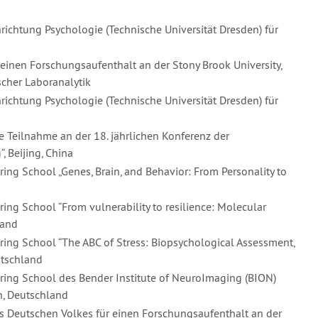
hrichtung Psychologie (Technische Universität Dresden) für
r einen Forschungsaufenthalt an der Stony Brook University,
scher Laboranalytik
hrichtung Psychologie (Technische Universität Dresden) für
 Teilnahme an der 18. jährlichen Konferenz der
 Beijing, China
ing School „Genes, Brain, and Behavior: From Personality to
ing School “From vulnerability to resilience: Molecular
land
ring School “The ABC of Stress: Biopsychological Assessment,
utschland
ring School des Bender Institute of NeuroImaging (BION)
n, Deutschland
s Deutschen Volkes für einen Forschungsaufenthalt an der