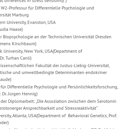
 differences in stress sensitivity“)
 W2-Professur für Differentielle Psychologie und
ersität Marburg
rn University, Evanston, USA
audia Haase)
r Biopsychologie an der Technischen Universität Dresden
lemens Kirschbaum)
k University, New York, USA(Department of
Dr. Turhan Canli)
issenschaftlichen Fakultät der Justus-Liebig-Universität,
tische und umweltbedingte Determinanten endokriner
laude)
für Differentielle Psychologie und Persönlichkeitsforschung,
r. Dr. Jürgen Hennig)
der Diplomarbeit: „Die Assoziation zwischen dem Serotonin
erotonerger Ansprechbarkeit und Stressreaktivität“
rsity, Atlanta, USA(Department of Behavioral Genetics, Prof.
nder)