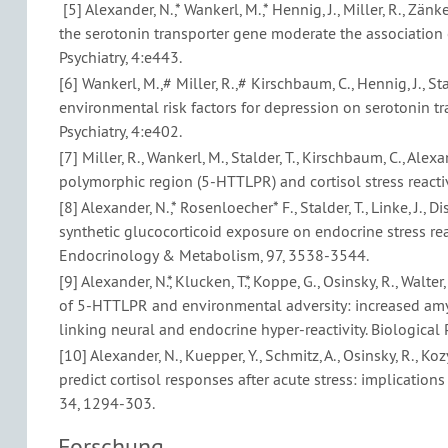
[5] Alexander, N.,* Wankerl, M.,* Hennig, J., Miller, R., Zän
the serotonin transporter gene moderate the association o
Psychiatry, 4:e443.
[6] Wankerl, M.,# Miller, R.,# Kirschbaum, C., Hennig, J., St
environmental risk factors for depression on serotonin tr
Psychiatry, 4:e402.
[7] Miller, R., Wankerl, M., Stalder, T., Kirschbaum, C., Al
polymorphic region (5-HTTLPR) and cortisol stress reactiv
[8] Alexander, N.,* Rosenloecher* F., Stalder, T., Linke, J., 
synthetic glucocorticoid exposure on endocrine stress reac
Endocrinology & Metabolism, 97, 3538-3544.
[9] Alexander, N.*, Klucken, T.*, Koppe, G., Osinsky, R., Walter,
of 5-HTTLPR and environmental adversity: increased am
linking neural and endocrine hyper-reactivity. Biological 
[10] Alexander, N., Kuepper, Y., Schmitz, A., Osinsky, R., K
predict cortisol responses after acute stress: implication
34, 1294-303.
Forschung