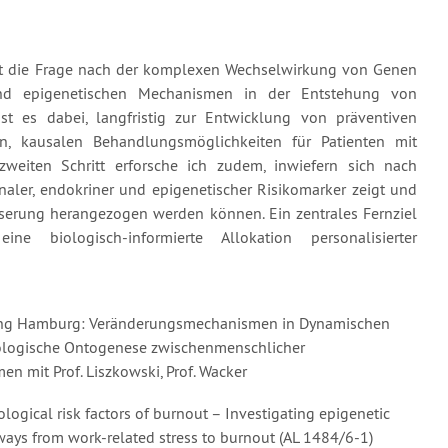
 die Frage nach der komplexen Wechselwirkung von Genen
nd epigenetischen Mechanismen in der Entstehung von
 ist es dabei, langfristig zur Entwicklung von präventiven
en, kausalen Behandlungsmöglichkeiten für Patienten mit
zweiten Schritt erforsche ich zudem, inwiefern sich nach
naler, endokriner und epigenetischer Risikomarker zeigt und
sserung herangezogen werden können. Ein zentrales Fernziel
e biologisch-informierte Allokation personalisierter
ung Hamburg: Veränderungsmechanismen in Dynamischen
chologische Ontogenese zwischenmenschlicher
en mit Prof. Liszkowski, Prof. Wacker
ogical risk factors of burnout – Investigating epigenetic
ways from work-related stress to burnout (AL 1484/6-1)