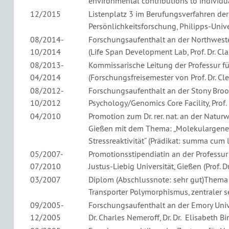
environmental contributions to individual
12/2015
Listenplatz 3 im Berufungsverfahren der
Persönlichkeitsforschung, Philipps-Univ
08/2014-
Forschungsaufenthalt an der Northweste
10/2014
(Life Span Development Lab, Prof. Dr. Cl
08/2013-
Kommissarische Leitung der Professur fü
04/2014
(Forschungsfreisemester von Prof. Dr. C
08/2012-
Forschungsaufenthalt an der Stony Broo
10/2012
Psychology/Genomics Core Facility, Prof. 
04/2010
Promotion zum Dr. rer. nat. an der Naturw
Gießen mit dem Thema: „Molekulargene
Stressreaktivität“ (Prädikat: summa cum 
05/2007-
Promotionsstipendiatin an der Professur 
07/2010
Justus-Liebig Universität, Gießen (Prof. D
03/2007
Diplom (Abschlussnote: sehr gut)Thema 
Transporter Polymorphismus, zentraler s
09/2005-
Forschungsaufenthalt an der Emory Unive
12/2005
Dr. Charles Nemeroff, Dr. Dr. Elisabeth Bi