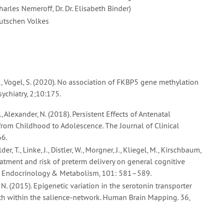
Charles Nemeroff, Dr. Dr. Elisabeth Binder)
eutschen Volkes
M., Vogel, S. (2020). No association of FKBP5 gene methylation
sychiatry, 2;10:175.
 R., Alexander, N. (2018). Persistent Effects of Antenatal
 from Childhood to Adolescence. The Journal of Clinical
66.
r, T., Linke, J., Distler, W., Morgner, J., Kliegel, M., Kirschbaum,
eatment and risk of preterm delivery on general cognitive
ical Endocrinology & Metabolism, 101: 581–589.
 N. (2015). Epigenetic variation in the serotonin transporter
ngth within the salience-network. Human Brain Mapping. 36,