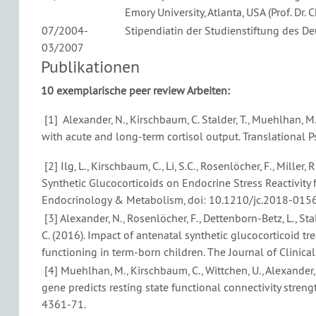
Emory University, Atlanta, USA (Prof. Dr. 
07/2004-
Stipendiatin der Studienstiftung des D
03/2007
Publikationen
10 exemplarische peer review Arbeiten:
[1] Alexander, N., Kirschbaum, C. Stalder, T., Muehlhan, 
with acute and long-term cortisol output. Translational P
[2] Ilg, L., Kirschbaum, C., Li, S.C., Rosenlöcher, F., Miller,
Synthetic Glucocorticoids on Endocrine Stress Reactivity
Endocrinology & Metabolism, doi: 10.1210/jc.2018-015
[3] Alexander, N., Rosenlöcher, F., Dettenborn-Betz, L., Stalde
C. (2016). Impact of antenatal synthetic glucocorticoid tr
functioning in term-born children. The Journal of Clin
[4] Muehlhan, M., Kirschbaum, C., Wittchen, U., Alexander,
gene predicts resting state functional connectivity stre
4361-71.