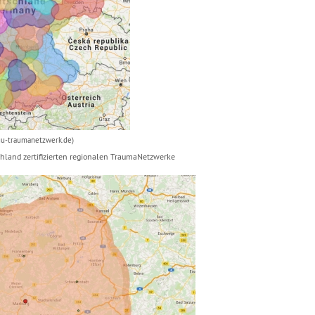
gu-traumanetzwerk.de)
chland zertifizierten regionalen TraumaNetzwerke