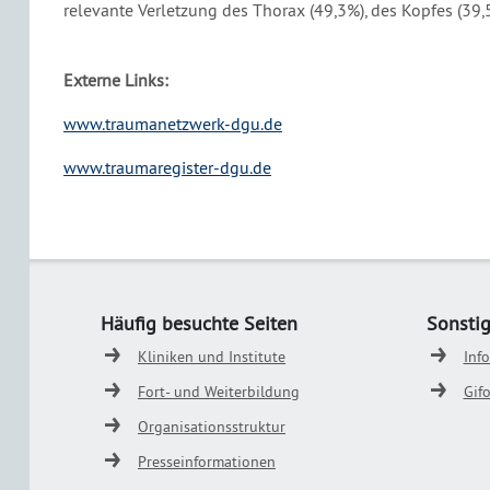
relevante Verletzung des Thorax (49,3%), des Kopfes (39,
Externe Links:
www.traumanetzwerk-dgu.de
www.traumaregister-dgu.de
Häufig besuchte Seiten
Sonsti
Kliniken und Institute
Inf
Fort- und Weiterbildung
Gif
Organisationsstruktur
Presseinformationen