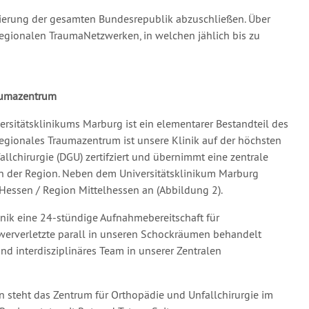
fizierung der gesamten Bundesrepublik abzuschließen. Über
egionalen TraumaNetzwerken, in welchen jählich bis zu
raumazentrum
ersitätsklinikums Marburg ist ein elementarer Bestandteil des
egionales Traumazentrum ist unsere Klinik auf der höchsten
llchirurgie (DGU) zertifziert und übernimmt eine zentrale
in der Region. Neben dem Universitätsklinikum Marburg
essen / Region Mittelhessen an (Abbildung 2).
nik eine 24-stündige Aufnahmebereitschaft für
hwerverletzte parall in unseren Schockräumen behandelt
d interdisziplinäres Team in unserer Zentralen
 steht das Zentrum für Orthopädie und Unfallchirurgie im