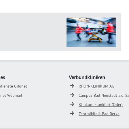
ges
Verbundkliniken
odienste Gifonet
RHÖN-KLINIKUM AG
onet Webmail
Campus Bad Neustadt a.d. Sa
Klinkum Frankfurt (Oder)
Zentralklinik Bad Berka