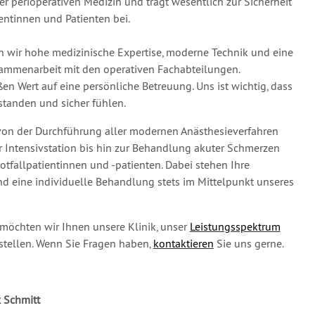
der perioperativen Medizin und trägt wesentlich zur Sicherheit
ientinnen und Patienten bei.
en wir hohe medizinische Expertise, moderne Technik und eine
sammenarbeit mit den operativen Fachabteilungen.
ßen Wert auf eine persönliche Betreuung. Uns ist wichtig, dass
rstanden und sicher fühlen.
von der Durchführung aller modernen Anästhesieverfahren
r Intensivstation bis hin zur Behandlung akuter Schmerzen
tfallpatientinnen und -patienten. Dabei stehen Ihre
und eine individuelle Behandlung stets im Mittelpunkt unseres
möchten wir Ihnen unsere Klinik, unser
Leistungsspektrum
stellen. Wenn Sie Fragen haben,
kontaktieren
Sie uns gerne.
ix Schmitt