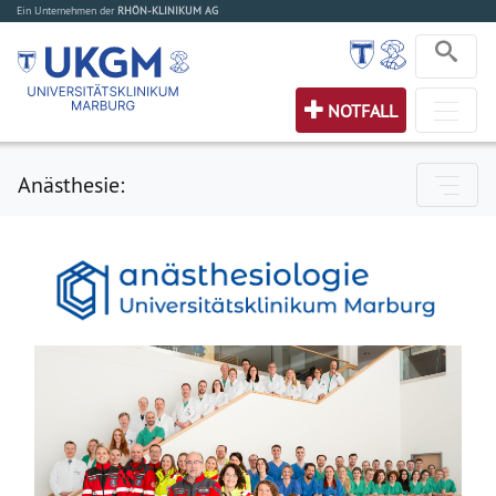
Ein Unternehmen der
RHÖN-KLINIKUM AG
NOTFALL
Anästhesie: