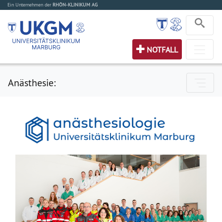
Ein Unternehmen der
RHÖN-KLINIKUM AG
NOTFALL
Anästhesie: