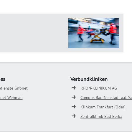
ges
Verbundkliniken
odienste Gifonet
RHÖN-KLINIKUM AG
onet Webmail
Campus Bad Neustadt a.d. Sa
Klinkum Frankfurt (Oder)
Zentralklinik Bad Berka