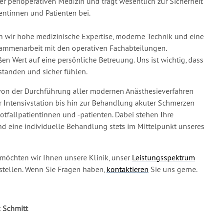
der perioperativen Medizin und trägt wesentlich zur Sicherheit
ientinnen und Patienten bei.
en wir hohe medizinische Expertise, moderne Technik und eine
sammenarbeit mit den operativen Fachabteilungen.
ßen Wert auf eine persönliche Betreuung. Uns ist wichtig, dass
rstanden und sicher fühlen.
von der Durchführung aller modernen Anästhesieverfahren
r Intensivstation bis hin zur Behandlung akuter Schmerzen
tfallpatientinnen und -patienten. Dabei stehen Ihre
und eine individuelle Behandlung stets im Mittelpunkt unseres
möchten wir Ihnen unsere Klinik, unser
Leistungsspektrum
stellen. Wenn Sie Fragen haben,
kontaktieren
Sie uns gerne.
ix Schmitt