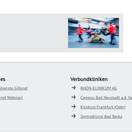
ges
Verbundkliniken
odienste Gifonet
RHÖN-KLINIKUM AG
onet Webmail
Campus Bad Neustadt a.d. Sa
Klinkum Frankfurt (Oder)
Zentralklinik Bad Berka