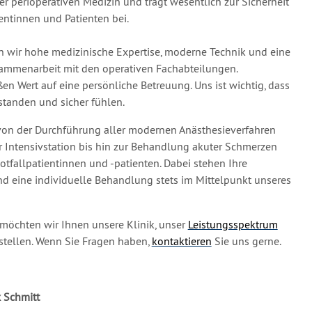
der perioperativen Medizin und trägt wesentlich zur Sicherheit
ientinnen und Patienten bei.
en wir hohe medizinische Expertise, moderne Technik und eine
sammenarbeit mit den operativen Fachabteilungen.
ßen Wert auf eine persönliche Betreuung. Uns ist wichtig, dass
rstanden und sicher fühlen.
von der Durchführung aller modernen Anästhesieverfahren
r Intensivstation bis hin zur Behandlung akuter Schmerzen
tfallpatientinnen und -patienten. Dabei stehen Ihre
und eine individuelle Behandlung stets im Mittelpunkt unseres
möchten wir Ihnen unsere Klinik, unser
Leistungsspektrum
stellen. Wenn Sie Fragen haben,
kontaktieren
Sie uns gerne.
ix Schmitt