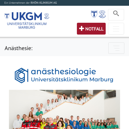
Ein Unternehmen der
RHÖN-KLINIKUM AG
NOTFALL
Anästhesie: