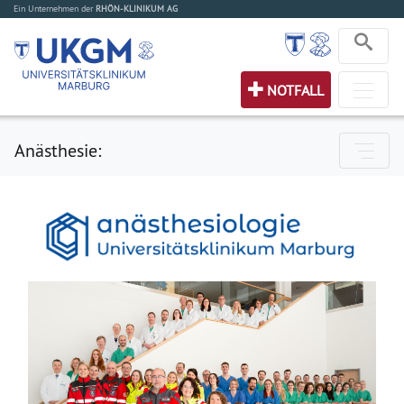
Ein Unternehmen der
RHÖN-KLINIKUM AG
NOTFALL
Anästhesie: