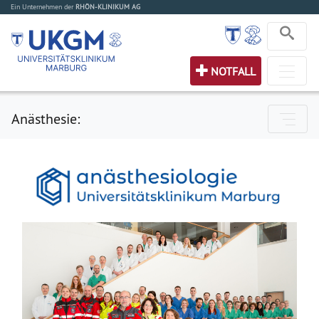
Ein Unternehmen der
RHÖN-KLINIKUM AG
NOTFALL
Anästhesie: