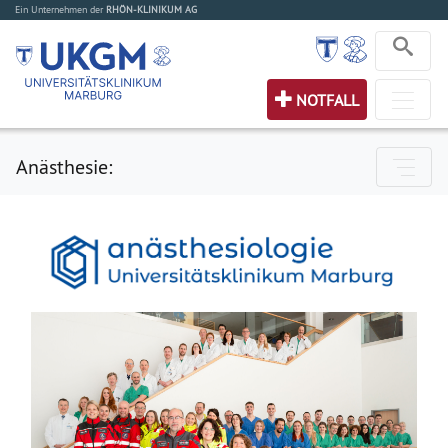
Ein Unternehmen der
RHÖN-KLINIKUM AG
NOTFALL
Anästhesie: