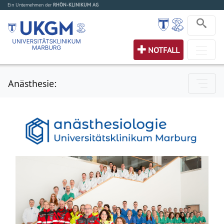
Ein Unternehmen der
RHÖN-KLINIKUM AG
NOTFALL
Anästhesie: