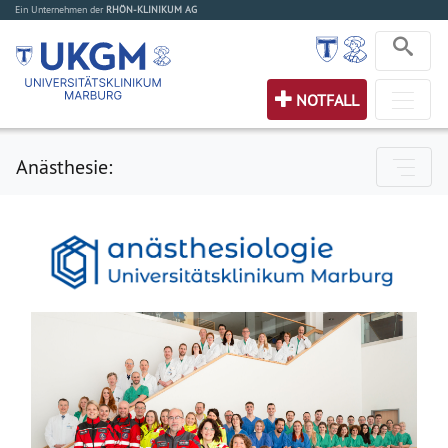
Ein Unternehmen der
RHÖN-KLINIKUM AG
NOTFALL
Anästhesie: