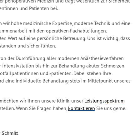
der perioperativen Medizin und trägt wesentlich zur Sicherheit
ientinnen und Patienten bei.
en wir hohe medizinische Expertise, moderne Technik und eine
sammenarbeit mit den operativen Fachabteilungen.
ßen Wert auf eine persönliche Betreuung. Uns ist wichtig, dass
rstanden und sicher fühlen.
von der Durchführung aller modernen Anästhesieverfahren
r Intensivstation bis hin zur Behandlung akuter Schmerzen
tfallpatientinnen und -patienten. Dabei stehen Ihre
und eine individuelle Behandlung stets im Mittelpunkt unseres
möchten wir Ihnen unsere Klinik, unser
Leistungsspektrum
stellen. Wenn Sie Fragen haben,
kontaktieren
Sie uns gerne.
ix Schmitt