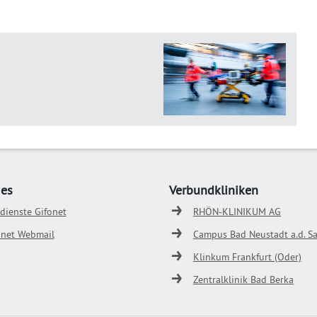
ges
Verbundkliniken
odienste Gifonet
RHÖN-KLINIKUM AG
onet Webmail
Campus Bad Neustadt a.d. Sa
Klinkum Frankfurt (Oder)
Zentralklinik Bad Berka