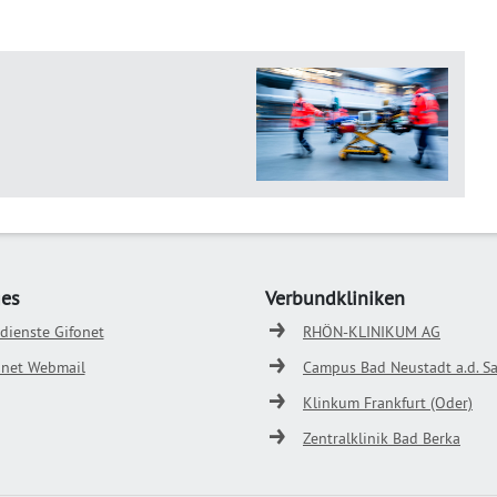
ges
Verbundkliniken
odienste Gifonet
RHÖN-KLINIKUM AG
onet Webmail
Campus Bad Neustadt a.d. Sa
Klinkum Frankfurt (Oder)
Zentralklinik Bad Berka