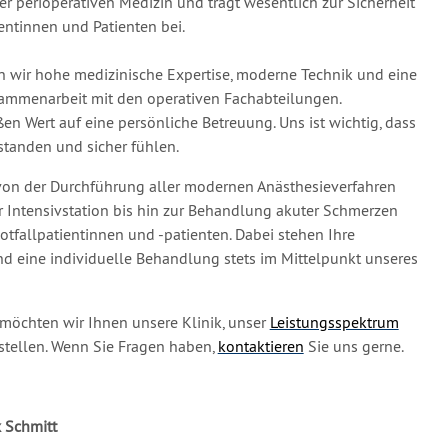
der perioperativen Medizin und trägt wesentlich zur Sicherheit
ientinnen und Patienten bei.
en wir hohe medizinische Expertise, moderne Technik und eine
sammenarbeit mit den operativen Fachabteilungen.
ßen Wert auf eine persönliche Betreuung. Uns ist wichtig, dass
rstanden und sicher fühlen.
von der Durchführung aller modernen Anästhesieverfahren
r Intensivstation bis hin zur Behandlung akuter Schmerzen
tfallpatientinnen und -patienten. Dabei stehen Ihre
und eine individuelle Behandlung stets im Mittelpunkt unseres
möchten wir Ihnen unsere Klinik, unser
Leistungsspektrum
stellen. Wenn Sie Fragen haben,
kontaktieren
Sie uns gerne.
ix Schmitt