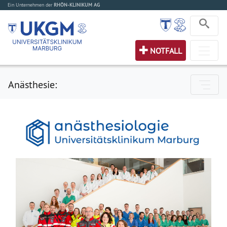
Ein Unternehmen der
RHÖN-KLINIKUM AG
NOTFALL
Anästhesie: