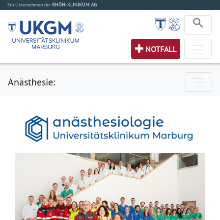
Ein Unternehmen der
RHÖN-KLINIKUM AG
NOTFALL
Anästhesie: