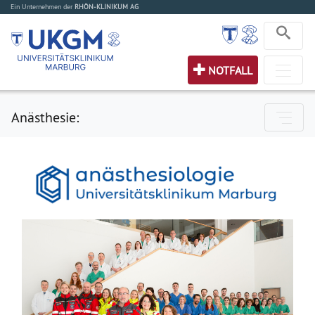
Ein Unternehmen der
RHÖN-KLINIKUM AG
NOTFALL
Anästhesie: