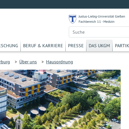
Justus-Liebig-Universität Gießen
Fachbereich 11 - Medizin
RSCHUNG
BERUF & KARRIERE
PRESSE
DAS UKGM
PARTI
rburg
>
Über uns
>
Hausordnung