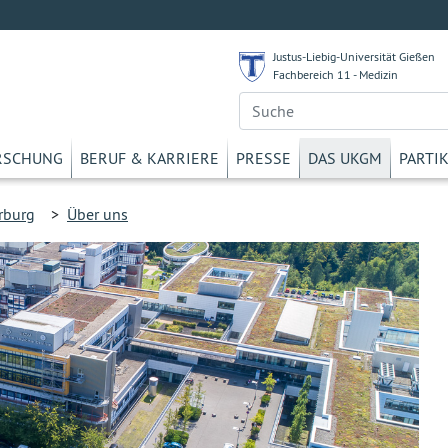
Justus-Liebig-Universität Gießen
Fachbereich 11 - Medizin
RSCHUNG
BERUF & KARRIERE
PRESSE
DAS UKGM
PARTI
rburg
>
Über uns