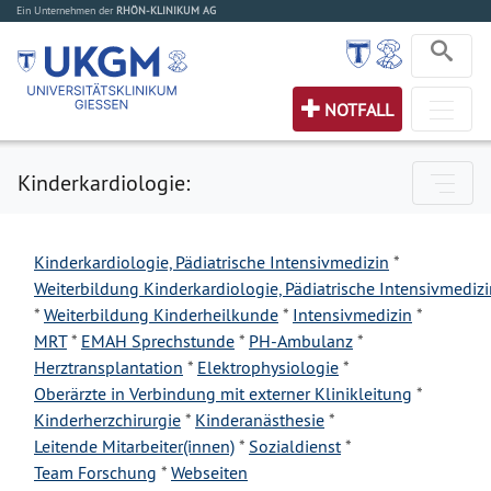
Ein Unternehmen der
RHÖN-KLINIKUM AG
NOTFALL
Kinderkardiologie:
Kinderkardiologie, Pädiatrische Intensivmedizin
*
Weiterbildung Kinderkardiologie, Pädiatrische Intensivmediz
*
Weiterbildung Kinderheilkunde
*
Intensivmedizin
*
MRT
*
EMAH Sprechstunde
*
PH-Ambulanz
*
Herztransplantation
*
Elektrophysiologie
*
Oberärzte in Verbindung mit externer Klinikleitung
*
Kinderherzchirurgie
*
Kinderanästhesie
*
Leitende Mitarbeiter(innen)
*
Sozialdienst
*
Team Forschung
*
Webseiten