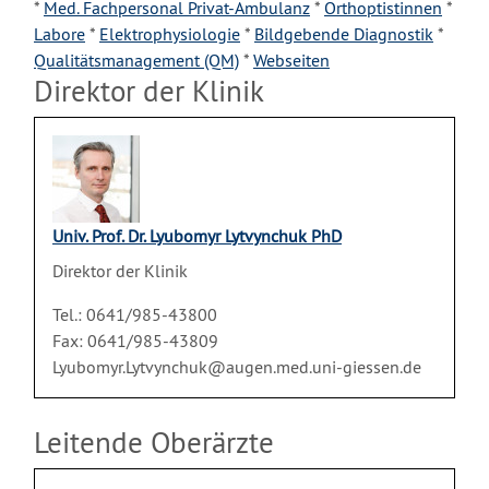
*
Med. Fachpersonal Privat-Ambulanz
*
Orthoptistinnen
*
Labore
*
Elektrophysiologie
*
Bildgebende Diagnostik
*
Qualitätsmanagement (QM)
*
Webseiten
Direktor der Klinik
Univ. Prof. Dr. Lyubomyr Lytvynchuk PhD
Direktor der Klinik
Tel.: 0641/985-43800
Fax: 0641/985-43809
Lyubomyr.Lytvynchuk@augen.med.uni-giessen.de
Leitende Oberärzte