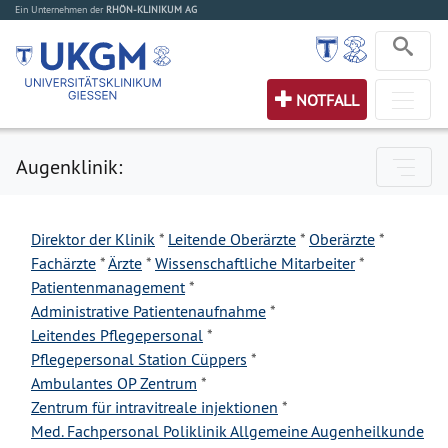
Ein Unternehmen der
RHÖN-KLINIKUM AG
NOTFALL
Augenklinik:
Direktor der Klinik
*
Leitende Oberärzte
*
Oberärzte
*
Fachärzte
*
Ärzte
*
Wissenschaftliche Mitarbeiter
*
Patientenmanagement
*
Administrative Patientenaufnahme
*
Leitendes Pflegepersonal
*
Pflegepersonal Station Cüppers
*
Ambulantes OP Zentrum
*
Zentrum für intravitreale injektionen
*
Med. Fachpersonal Poliklinik Allgemeine Augenheilkunde