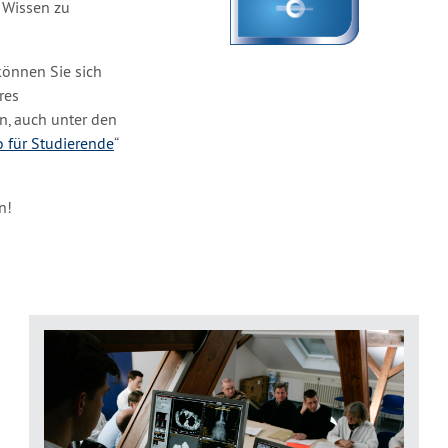
r Wissen zu
können Sie sich
res
in, auch unter den
o für Studierende
“
n!