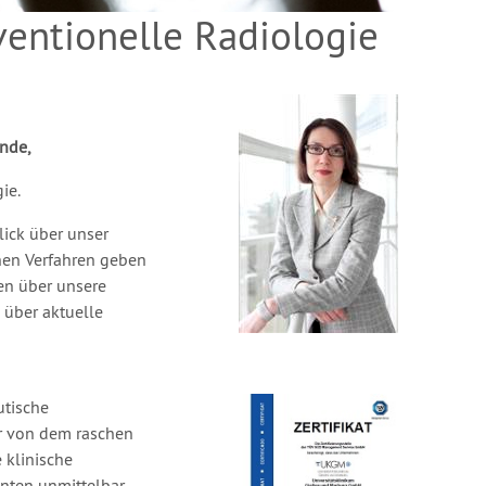
ventionelle Radiologie
ende,
ie.
lick über unser
hen Verfahren geben
en über unsere
 über aktuelle
utische
ar von dem raschen
e klinische
nten unmittelbar